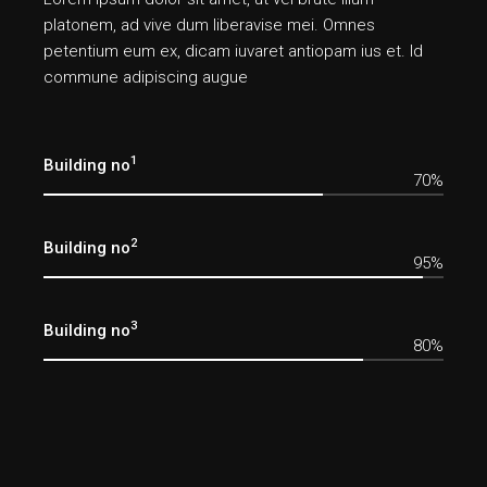
platonem, ad vive dum liberavise mei. Omnes
petentium eum ex, dicam iuvaret antiopam ius et. Id
commune adipiscing augue
1
Building no
70%
2
Building no
95%
3
Building no
80%