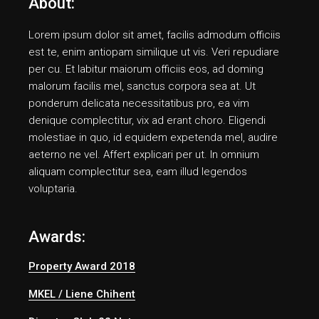
About:
Lorem ipsum dolor sit amet, facilis admodum officiis
est te, enim antiopam similique ut vis. Veri repudiare
per cu. Et labitur maiorum officiis eos, ad doming
malorum facilis mel, sanctus corpora sea at. Ut
ponderum delicata necessitatibus pro, ea vim
denique complectitur, vix ad erant choro. Eligendi
molestiae in quo, id equidem expetenda mel, audire
aeterno ne vel. Affert explicari per ut. In omnium
aliquam complectitur sea, eam illud legendos
voluptaria.
Awards:
Property Award 2018
MKEL / Liene Chihent