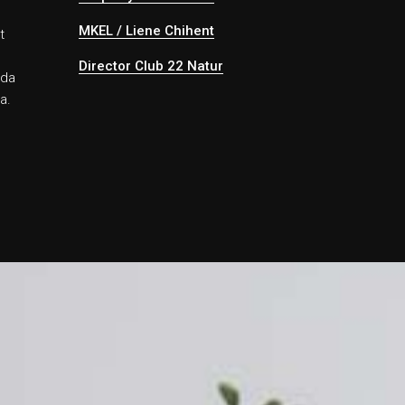
MKEL / Liene Chihent
t
Director Club 22 Natur
nda
a.