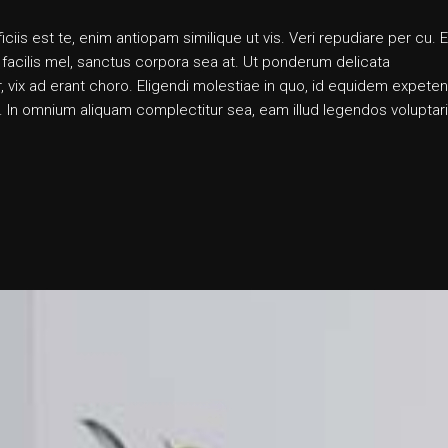
iis est te, enim antiopam similique ut vis. Veri repudiare per cu. E
 facilis mel, sanctus corpora sea at. Ut ponderum delicata
, vix ad erant choro. Eligendi molestiae in quo, id equidem expete
ut. In omnium aliquam complectitur sea, eam illud legendos voluptari