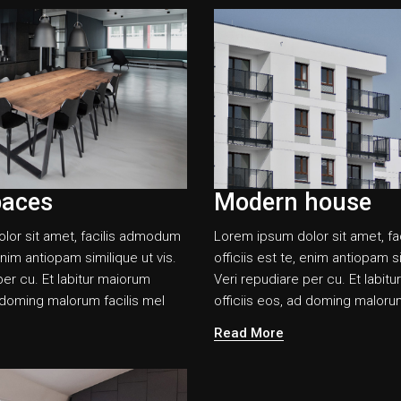
paces
Modern house
lor sit amet, facilis admodum
Lorem ipsum dolor sit amet, f
 enim antiopam similique ut vis.
officiis est te, enim antiopam si
per cu. Et labitur maiorum
Veri repudiare per cu. Et labit
d doming malorum facilis mel
officiis eos, ad doming malorum
Read More