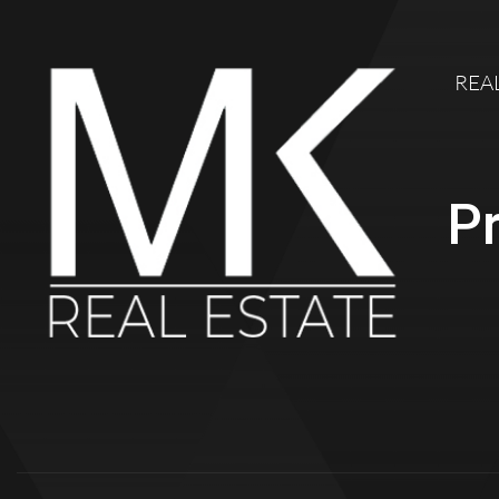
REA
Pr