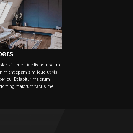
pers
lor sit amet, facilis admodum
 enim antiopam similique ut vis.
per cu. Et labitur maiorum
d doming malorum facilis mel