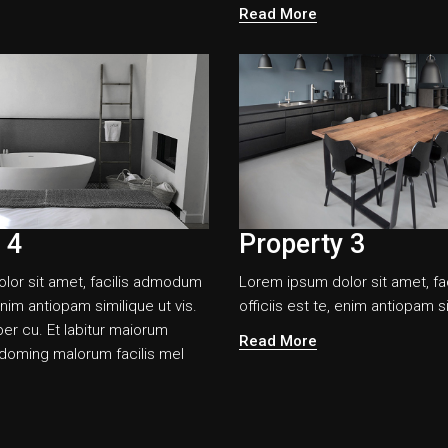
Read More
 4
Property 3
lor sit amet, facilis admodum
Lorem ipsum dolor sit amet, f
 enim antiopam similique ut vis.
officiis est te, enim antiopam si
per cu. Et labitur maiorum
Read More
d doming malorum facilis mel