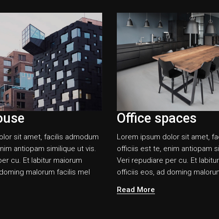
ouse
Office spaces
lor sit amet, facilis admodum
Lorem ipsum dolor sit amet, f
 enim antiopam similique ut vis.
officiis est te, enim antiopam si
per cu. Et labitur maiorum
Veri repudiare per cu. Et labit
d doming malorum facilis mel
officiis eos, ad doming malorum
Read More