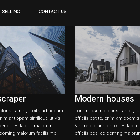
SELLING
CONTACT US
scraper
Modern houses
lor sit amet, facilis admodum
Lorem ipsum dolor sit amet, f
 enim antiopam similique ut vis.
officiis est te, enim antiopam si
per cu. Et labitur maiorum
Veri repudiare per cu. Et labit
d doming malorum facilis mel
officiis eos, ad doming malorum