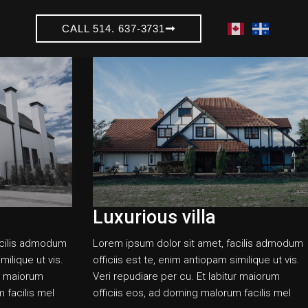
CALL 514. 637-3731
Luxurious villa
acilis admodum
Lorem ipsum dolor sit amet, facilis admodum
milique ut vis.
officiis est te, enim antiopam similique ut vis.
ur maiorum
Veri repudiare per cu. Et labitur maiorum
 facilis mel
officiis eos, ad doming malorum facilis mel