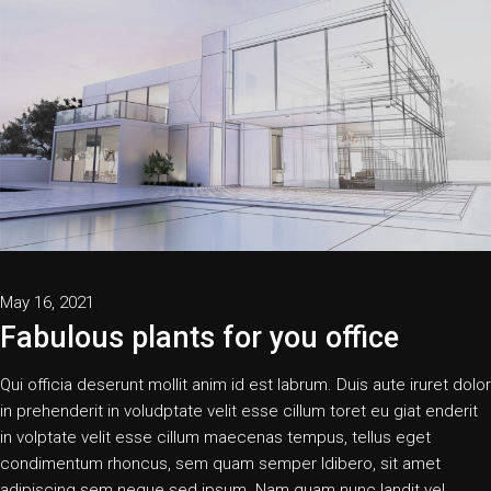
May 16, 2021
Fabulous plants for you office
Qui officia deserunt mollit anim id est labrum. Duis aute iruret dolor
in prehenderit in voludptate velit esse cillum toret eu giat enderit
in volptate velit esse cillum maecenas tempus, tellus eget
condimentum rhoncus, sem quam semper ldibero, sit amet
adipiscing sem neque sed ipsum. Nam quam nunc landit vel