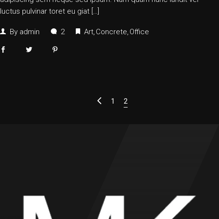
luctus pulvinar toret eu giat […]
By
admin
2
Art
Concrete
Office
1
2