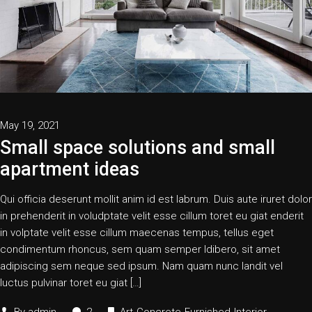
May 19, 2021
Small space solutions and small
apartment ideas
Qui officia deserunt mollit anim id est labrum. Duis aute iruret dolor
in prehenderit in voludptate velit esse cillum toret eu giat enderit
in volptate velit esse cillum maecenas tempus, tellus eget
condimentum rhoncus, sem quam semper ldibero, sit amet
adipiscing sem neque sed ipsum. Nam quam nunc landit vel
luctus pulvinar toret eu giat […]
By
admin
2
Art
Concrete
Furnished
Interior